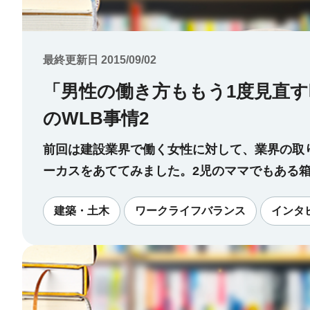
最終更新日 2015/09/02
「男性の働き方ももう1度見直
のWLB事情2
前回は建設業界で働く女性に対して、業界の取
ーカスをあててみました。2児のママでもある
「土木技術者女性の会」の会誌「輪」の編集長
建築・土木
ワークライフバランス
インタ
在の会社に入社される前は出版社で編集者をし