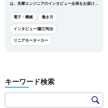
は、先輩エンジニアのインタビュー企画をお届けし
ます。 大学を卒業後、国鉄に入社し、鉄道技術研
究所（前身）で17年間、その後、現在の鉄道総合
電子・機械
働き方
技術研究所に変わって5年間、この分野の仕事に関
インタビュー/藤江恂治
わり続けてきた藤江恂治（じゅんじ）さんは、まさ
にリニアモーターとともに歩んできたエンジニアで
リニアモーターカー
す。そんな藤江さんに当時のことを振り返りつつ、
「エンジニアにとってのモチベーション」について
語っていただきました。
キーワード検索